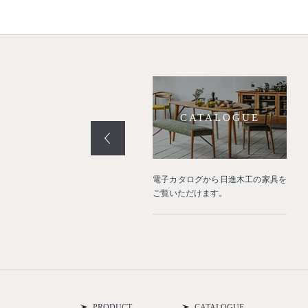
PROJECT
CATALOGUE
業空間や住宅などの納品事例をご
電子カタログから日進木工の家具を
介いたします。
ご覧いただけます。
PRODUCT
CATALOGUE