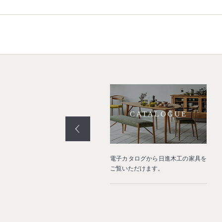
PROJECT
CATALOGUE
業空間や住宅などの納品事例をご
電子カタログから日進木工の家具を
介いたします。
ご覧いただけます。