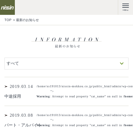
MENU
TOP
最新のお知らせ
すべて
2019.03.14
/home/xs191013/nissin-mokkou.co.jp/public_html/admin/wp-cont
">
中途採用
Warning
: Attempt to read property "cat_name" on null in
/home
2019.03.08
/home/xs191013/nissin-mokkou.co.jp/public_html/admin/wp-cont
">
パート・アルバイト
Warning
: Attempt to read property "cat_name" on null in
/home