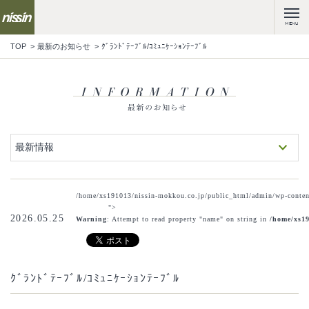
MENU
TOP
最新のお知らせ
ｸﾞﾗﾝﾄﾞﾃｰﾌﾞﾙ/ｺﾐｭﾆｹｰｼｮﾝﾃｰﾌﾞﾙ
最新情報
/home/xs191013/nissin-mokkou.co.jp/public_html/admin/wp-content
">
2026.05.25
Warning
: Attempt to read property "name" on string in
/home/xs19
ｸﾞﾗﾝﾄﾞﾃｰﾌﾞﾙ/ｺﾐｭﾆｹｰｼｮﾝﾃｰﾌﾞﾙ