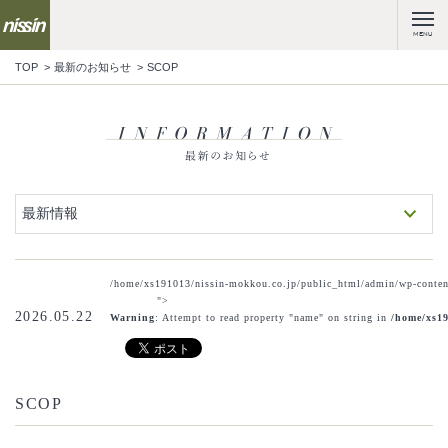
MENU
TOP
最新のお知らせ
SCOP
最新情報
/home/xs191013/nissin-mokkou.co.jp/public_html/admin/wp-content
">
2026.05.22
Warning
: Attempt to read property "name" on string in
/home/xs19
SCOP