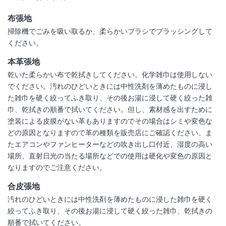
布張地
掃除機でごみを吸い取るか、柔らかいブラシでブラッシングして
ください。
本革張地
乾いた柔らかい布で乾拭きしてください。化学雑巾は使用しない
でください。汚れのひどいときには中性洗剤を薄めたものに浸し
た雑巾を硬く絞ってふき取り、その後お湯に浸して硬く絞った雑
巾、乾拭きの順番で拭いてください。但し、素材感を出すために
塗装による皮膜がない革もありますのでその場合はシミや変色な
どの原因となりますので革の種類を販売店にご確認ください。ま
たエアコンやファンヒーターなどの吹き出し口付近、湿度の高い
場所、直射日光の当たる場所などでの使用は硬化や変色の原因と
なりますのでご注意ください。
合皮張地
汚れのひどいときには中性洗剤を薄めたものに浸した雑巾を硬く
絞ってふき取り、その後お湯に浸して硬く絞った雑巾、乾拭きの
順番で拭いてください。