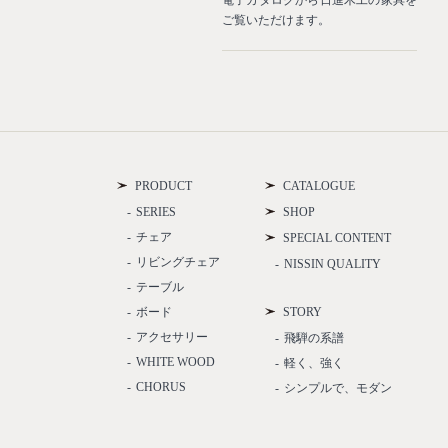
業空間や住宅などの納品事例をご
電子カタログから日進木工の家具を
介いたします。
ご覧いただけます。
PRODUCT
CATALOGUE
SERIES
SHOP
チェア
SPECIAL CONTENT
リビングチェア
NISSIN QUALITY
テーブル
ボード
STORY
アクセサリー
飛騨の系譜
WHITE WOOD
軽く、強く
CHORUS
シンプルで、モダン