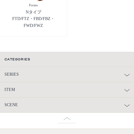
Forms
Nタイプ
FTD/FTZ・FBD/FBZ・
FWD/FWZ
CATEGORIES
SERIES
ITEM
SCENE