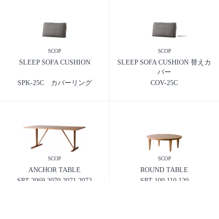
SCOP
SCOP
SLEEP SOFA CUSHION
SLEEP SOFA CUSHION 替えカ
バー
SPK-25C カバーリング
COV-25C
SCOP
SCOP
ANCHOR TABLE
ROUND TABLE
SPT-2069.2070.2071.2072
SPT-100.110.120