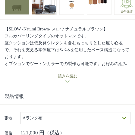
10年保証
【SLOW -Natural Brown- スロウ ナチュラルブラウン】
フルカバーリングタイプのオットマンです。
座クッションは低反発ウレタンを含むもっちりとした座り心地
で、それを支える本体座下はSバネを使用したベース構造になって
おります。
オプションでツートンカラーでの製作も可能です。お好みの組み
合わせでベース(本体)とクッション(座)のファブリックをコンビネ
続きを読む
ーションで選ぶことができ、変化と遊び心を楽しむことができま
す。
※本体とクッションは同ランクのものよりお選びください。
製品情報
※指定の組み合わせの中からお選びください。
汚れたときはクリーニング(※1)もできます。また、背カバー・座
カバー・本体カバーの別売も行っております。季節や気分に合わ
張地
Aランク布
せて自由にアレンジするのもお勧めです。
※1 生地によってクリーニング方法が異なります
121,000
円（税込）
※ビニールレザー・本革はお選びいただけません。
価格