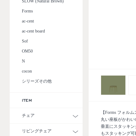
SLOW (Natural Brown)
Forms
ac-cent
ac-cent board
Sof
OM50
N
cocon
シリーズその他
ITEM
【Forms フォル
チェア
丸い座板がかわい
垂直にスタッキン
リビングチェア
もスタッキング可能