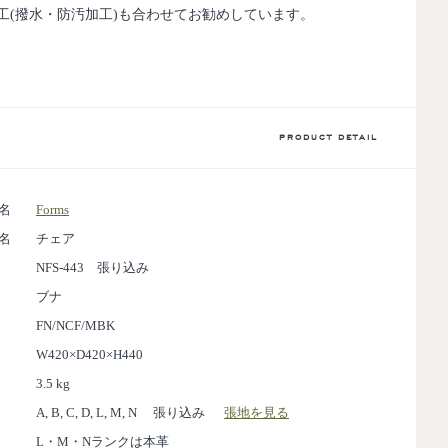
(撥水・防汚加工)も合わせてお勧めしています。
PRODUCT DETAIL
名
Forms
名
チェア
NFS-443 張り込み
ブナ
FN/NCF/MBK
W420×D420×H440
3.5 kg
A, B, C, D, L, M, N 張り込み
張地を見る
L・M・Nランクは本革