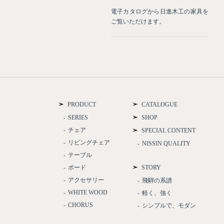
業空間や住宅などの納品事例をご
電子カタログから日進木工の家具を
介いたします。
ご覧いただけます。
PRODUCT
CATALOGUE
SERIES
SHOP
チェア
SPECIAL CONTENT
リビングチェア
NISSIN QUALITY
テーブル
ボード
STORY
アクセサリー
飛騨の系譜
WHITE WOOD
軽く、強く
CHORUS
シンプルで、モダン