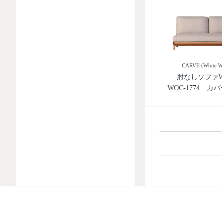
CARVE (White W
肘なしソファW1
WOC-1774 カ