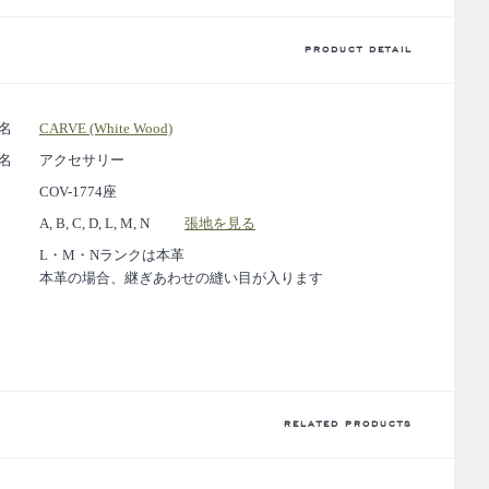
PRODUCT DETAIL
名
CARVE (White Wood)
名
アクセサリー
COV-1774座
A, B, C, D, L, M, N
張地を見る
L・M・Nランクは本革
本革の場合、継ぎあわせの縫い目が入ります
RELATED PRODUCTS