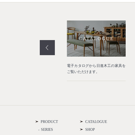
PROJECT
CATALOGUE
業空間や住宅などの納品事例をご
電子カタログから日進木工の家具を
介いたします。
ご覧いただけます。
PRODUCT
CATALOGUE
SERIES
SHOP