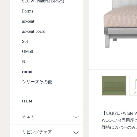
SLOW (Natural Brown)
Forms
ac-cent
ac-cent board
Sof
OM50
N
cocon
シリーズその他
オ
ITEM
【CARVE -Whit
チェア
WOC-1774専
価格はカバーのみ
リビングチェア