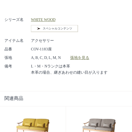
シリーズ名
WHITE WOOD
スペシャルコンテンツ
アイテム名
アクセサリー
品番
COV-1183座
張地
A, B, C, D, L, M, N
張地を見る
備考
L・M・Nランクは本革
本革の場合、継ぎあわせの縫い目が入ります
関連商品