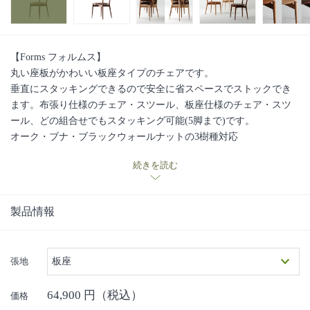
【Forms フォルムス】
丸い座板がかわいい板座タイプのチェアです。
垂直にスタッキングできるので安全に省スペースでストックでき
ます。布張り仕様のチェア・スツール、板座仕様のチェア・スツ
ール、どの組合せでもスタッキング可能(5脚まで)です。
オーク・ブナ・ブラックウォールナットの3樹種対応
座板：突き板貼り合板
続きを読む
■日進木工の手しごと・ものづくりへの想いの動画はこちら■
製品情報
張地
板座
64,900
円（税込）
価格