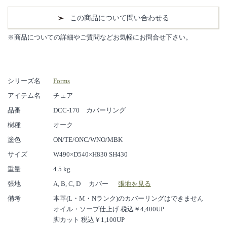
この商品について問い合わせる
※商品についての詳細やご質問などお気軽にお問合せ下さい。
シリーズ名
Forms
アイテム名
チェア
品番
DCC-170 カバーリング
樹種
オーク
塗色
ON/TE/ONC/WNO/MBK
サイズ
W490×D540×H830 SH430
重量
4.5 kg
張地
A, B, C, D カバー
張地を見る
備考
本革(L・M・Nランク)のカバーリングはできません
オイル・ソープ仕上げ 税込￥4,400UP
脚カット 税込￥1,100UP