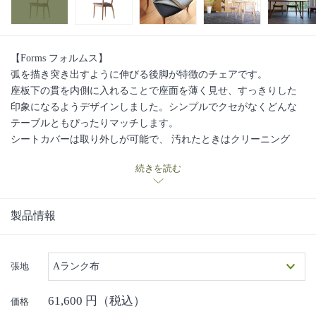
【Forms フォルムス】
弧を描き突き出すように伸びる後脚が特徴のチェアです。
座板下の貫を内側に入れることで座面を薄く見せ、すっきりした
印象になるようデザインしました。シンプルでクセがなくどんな
テーブルともぴったりマッチします。
シートカバーは取り外しが可能で、 汚れたときはクリーニング
(※1)もできます。複数枚用意して季節や模様がえに合わせて自由
続きを読む
に取り替えるのもお勧めです。
オーク・ブナ・ブラックウォールナットの3樹種対応
※1 生地によってクリーニング方法が異なります
製品情報
■日進木工の手しごと・ものづくりへの想いの動画はこちら■
張地
Aランク布
61,600
円（税込）
価格