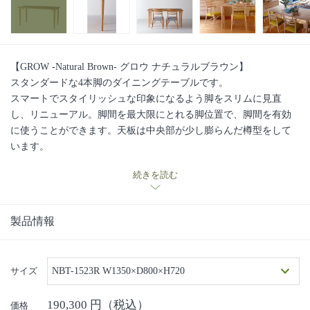
【GROW -Natural Brown- グロウ ナチュラルブラウン】
スタンダードな4本脚のダイニングテーブルです。
スマートでスタイリッシュな印象になるよう脚をスリムに見直
し、リニューアル。脚間を最大限にとれる脚位置で、脚間を有効
に使うことができます。天板は中央部が少し膨らんだ樽型をして
います。
オーダーサイズもご用意しています。
続きを読む
オーク(R)とブラックウォールナットの2樹種対応
■日進木工の手しごと・ものづくりへの想いの動画はこちら■
製品情報
サイズ
NBT-1523R W1350×D800×H720
190,300
円（税込）
価格