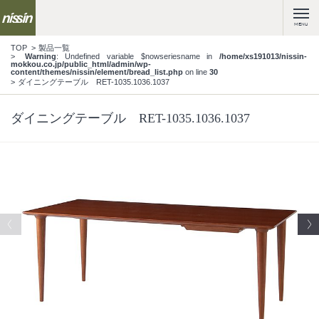
MENU
TOP
製品一覧
Warning
: Undefined variable $nowseriesname in
/home/xs191013/nissin-
mokkou.co.jp/public_html/admin/wp-
content/themes/nissin/element/bread_list.php
on line
30
ダイニングテーブル RET-1035.1036.1037
ダイニングテーブル RET-1035.1036.1037