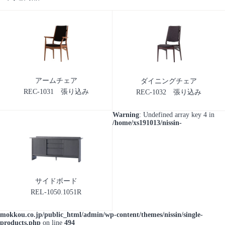
アームチェア
ダイニングチェア
REC-1031 張り込み
REC-1032 張り込み
Warning
: Undefined array key 4 in
/home/xs191013/nissin-
サイドボード
REL-1050.1051R
mokkou.co.jp/public_html/admin/wp-content/themes/nissin/single-
products.php
on line
494