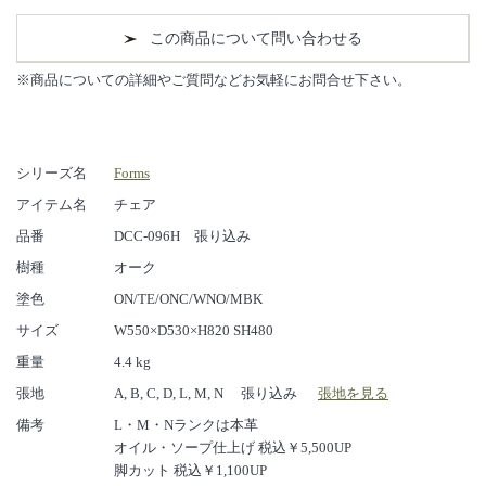
この商品について問い合わせる
※商品についての詳細やご質問などお気軽にお問合せ下さい。
シリーズ名
Forms
アイテム名
チェア
品番
DCC-096H 張り込み
樹種
オーク
塗色
ON/TE/ONC/WNO/MBK
サイズ
W550×D530×H820 SH480
重量
4.4 kg
張地
A, B, C, D, L, M, N 張り込み
張地を見る
備考
L・M・Nランクは本革
オイル・ソープ仕上げ 税込￥5,500UP
脚カット 税込￥1,100UP