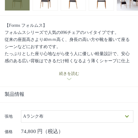
【Forms フォルムス】
フォルムスシリーズで人気の096チェアのハイタイプです。
従来の座面高さより40ｍｍ高く、身長の高い方や靴を履いて座る
シーンなどにおすすめです。
たっぷりとした座り心地ながら使う人に優しい軽量設計で、安心
感のある広い背板はできるだけ軽くなるよう薄くシャープに仕上
げています。
続きを読む
シートにはダイメトロールという布バネを使用し、軽量化に貢
献。長時間座っていても底付き感がなく、通気性も良いので快適
です。 張り込み仕様なので、布地をお選びの場合長くきれいにお
製品情報
使いいただけるパールトーン加工(撥水・防汚加工)も合わせてお勧
めしています。
オーク・ブラックウォールナットの2樹種対応
張地
Aランク布
背板にかぶせるだけでソフトな掛け心地に変身する簡単着脱のク
ッションカバーもご用意しています。
74,800
円（税込）
■日進木工の手しごと・ものづくりへの想いの動画はこちら■
価格