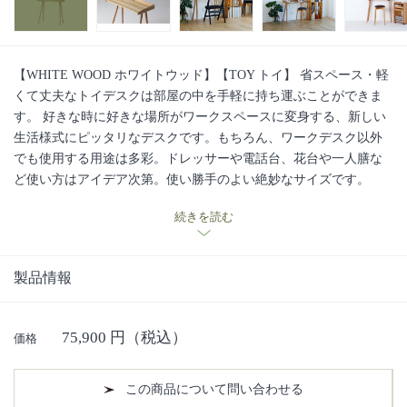
【WHITE WOOD ホワイトウッド】【TOY トイ】 省スペース・軽
くて丈夫なトイデスクは部屋の中を手軽に持ち運ぶことができま
す。 好きな時に好きな場所がワークスペースに変身する、新しい
生活様式にピッタリなデスクです。もちろん、ワークデスク以外
でも使用する用途は多彩。ドレッサーや電話台、花台や一人膳な
ど使い方はアイデア次第。使い勝手のよい絶妙なサイズです。
TOY=玩具 シンプルな玩具ほど使う人の感性で多彩な遊び方を生
続きを読む
み出します。そんな玩具のように、使い手のアイデアで生活シー
ンを多彩に楽しくするプラスワンアイテムです。
■2020年にリリー
スされた TOY seriesの紹介動画はこちら■
■日進木工の手しごと・
製品情報
ものづくりへの想いの動画はこちら■
75,900
円（税込）
価格
この商品について問い合わせる