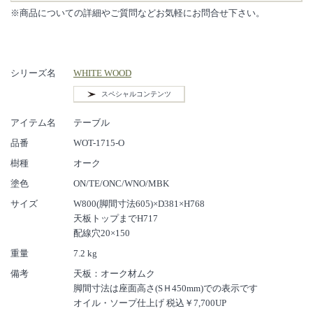
※商品についての詳細やご質問などお気軽にお問合せ下さい。
シリーズ名
WHITE WOOD
スペシャルコンテンツ
アイテム名
テーブル
品番
WOT-1715-O
樹種
オーク
塗色
ON/TE/ONC/WNO/MBK
サイズ
W800(脚間寸法605)×D381×H768
天板トップまでH717
配線穴20×150
重量
7.2 kg
備考
天板：オーク材ムク
脚間寸法は座面高さ(SＨ450mm)での表示です
オイル・ソープ仕上げ 税込￥7,700UP