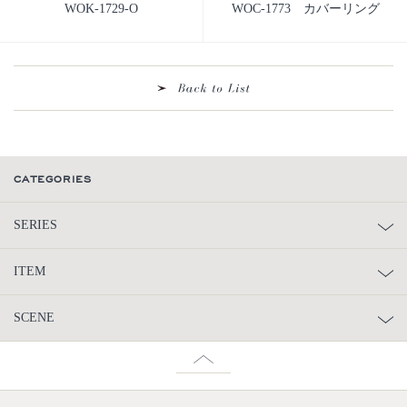
WOK-1729-O
WOC-1773 カバーリング
CATEGORIES
SERIES
ITEM
SCENE