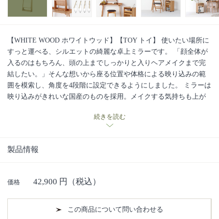
【WHITE WOOD ホワイトウッド】【TOY トイ】 使いたい場所に
すっと運べる、シルエットの綺麗な卓上ミラーです。 「顔全体が
入るのはもちろん、頭の上までしっかりと入りヘアメイクまで完
結したい。」そんな想いから座る位置や体格による映り込みの範
囲を模索し、角度を4段階に設定できるようにしました。 ミラーは
映り込みがきれいな国産のものを採用。メイクする気持ちも上が
ります。 トイデスクに合わせてドレッサーとして。また、サイド
続きを読む
ボードなどの上にインテリアとして置き、メイクの時にダイニン
グテーブルに持ってくる、メイク道具は移動の容易なトイワゴン
の中に。そんな使い方もお勧めです。 TOY=玩具 シンプルな玩
製品情報
具ほど使う人の感性で多彩な遊び方を生み出します。そんな玩具
のように、使い手のアイデアで生活シーンを多彩に楽しくするプ
ラスワンアイテムです。
■2020年にリリースされた TOY seriesの紹
42,900
円（税込）
価格
介動画はこちら■
■日進木工の手しごと・ものづくりへの想いの動
画はこちら■
この商品について問い合わせる