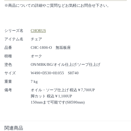
■デザイナー松岡智之氏による、CHORUSに込められた想いやこだ
※商品についての詳細やご質問などお気軽にお問合せ下さい。
わりの動画はこちら■
■CHORUS スペシャルコンテンツはこちら■
シリーズ名
CHORUS
アイテム名
チェア
品番
CHC-1806-O 無垢板座
樹種
オーク
塗色
ON/MBK/BG/オイル仕上げ/ソープ仕上げ
サイズ
W490×D530×H1055 SH740
重量
7 kg
備考
オイル・ソープ仕上げ 税込￥7,700UP
脚カット 税込￥1,100UP
150mmまで可能です(SH590mm)
関連商品