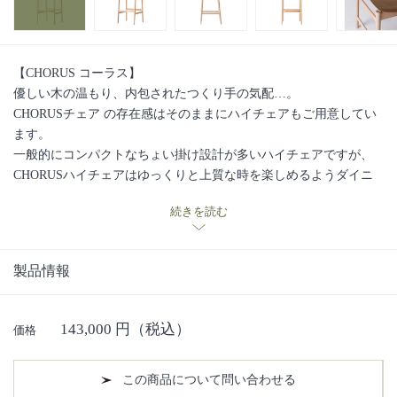
【CHORUS コーラス】
優しい木の温もり、内包されたつくり手の気配…。
CHORUSチェア の存在感はそのままにハイチェアもご用意してい
ます。
一般的にコンパクトなちょい掛け設計が多いハイチェアですが、
CHORUSハイチェアはゆっくりと上質な時を楽しめるようダイニ
ングチェアと同じ座面幅で座り心地の良さを保持しています。ま
続きを読む
た、目線の高さに近く視界に入りやすいハイチェアはバックスタ
イルの良さも魅力のひとつです。
背板は飛騨の曲げ木技術を駆使した3次元の曲げ木構造を用い、座
製品情報
る人の背中を優しくサポートします。各所に曲げ木を用いること
で日常生活に大切なファクター「軽くて強い」を実現していま
す。
143,000
円（税込）
価格
座面は無垢板座仕様と布・本革張り込み仕様をご用意していま
す。
オーク・ブラックウォールナットの2樹種対応
この商品について問い合わせる