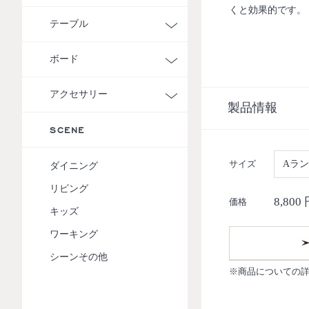
くと効果的です。
テーブル
クッションはカバ
汚れたときはクリー
※1 生地によっ
ボード
アクセサリー
製品情報
SCENE
サイズ
Aラ
ダイニング
リビング
8,800
価格
キッズ
ワーキング
シーンその他
※商品についての