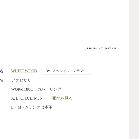
PRODUCT DETAIL
名
WHITE WOOD
スペシャルコンテンツ
名
アクセサリー
WOK-1180C カバーリング
A, B, C, D, L, M, N
張地を見る
L・M・Nランクは本革