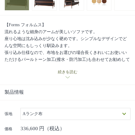
【Forms フォルムス】
流れるような細身のアームが美しいソファです。
座り心地は沈み込みが少なく硬めです。シンプルなデザインでど
んな空間にもしっくり馴染みます。
張り込み仕様なので、布地をお選びの場合長くきれいにお使いい
ただけるパールトーン加工(撥水・防汚加工)も合わせてお勧めして
います。
続きを読む
オーク・ブナ・ブラックウォールナットの3樹種対応
簡単に着脱できるハーフカバーもご用意しています。
■日進木工の手しごと・ものづくりへの想いの動画はこちら■
製品情報
張地
Aランク布
336,600
円（税込）
価格