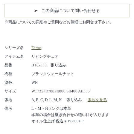
この商品について問い合わせる
※商品についての詳細やご質問などお気軽にお問合せ下さい。
シリーズ名
Forms
アイテム名
リビングチェア
品番
BTC-533 張り込み
樹種
ブラックウォールナット
塗色
WN
サイズ
W1735×D780×H800 SH400 AH555
張地
A, B, C, D, L, M, N 張り込み
張地を見る
備考
L・M・Nランクは本革
本革の場合は継ぎ合わせの縫い目が入ります
オイル仕上げ 税込￥19,800UP