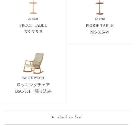
ac-cent
ac-cent
PROOF TABLE
PROOF TABLE
NK-315-B
NK-315-W
WHITE WOOD
ロッキングチェア
BSC-531 張り込み