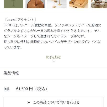
【ac-cent アクセント】
PROOFはアルコール度数の単位。ソファやベッドサイドでお酒の
グラスをあずけながら一日の疲れを癒すひとときを過ごす、そん
なシーンをイメージして生まれたサイドテーブルです。
持ち運びに便利な樹種使いのハンドルがデザインのポイントとな
っています。
オーク・
ブナ
・
ブラックウォールナット
の3樹種対応
続きを読む
本体 ナラ
取っ手 ブラックウォールナット
■日進木工の手しごと・ものづくりへの想いの動画はこちら■
製品情報
61,600
円（税込）
価格
この商品について問い合わせる