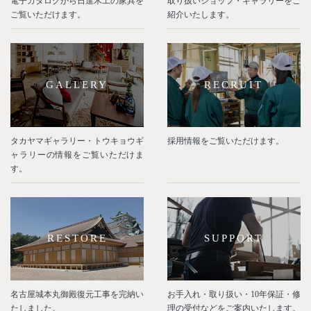
電子カタログから日進木工の家具を
取り扱いショップ・ギャラリーをご
ご覧いただけます。
紹介いたします。
GALLERY
RECRUIT
タカヤマギャラリー・トウキョウギ
採用情報をご覧いただけます。
ャラリーの情報をご覧いただけま
す。
RESTORE
SUPPORT
名古屋城本丸御殿復元工事を完納い
お手入れ・取り扱い・10年保証・修
たしました。
理の受付などをご案内いたします。