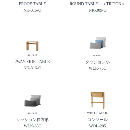
PROOF TABLE
ROUND TABLE ＜TRITON＞
NK-315-O
NK-309-O
ac-cent
ac-cent
2WAY SIDE TABLE
クッション小
NK-316-O
WLK-75C
ac-cent
WHITE WOOD
クッション長方形
コンソール
WLK-85C
WOL-205