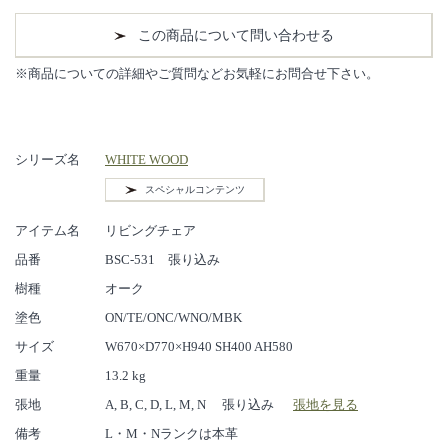
この商品について問い合わせる
※商品についての詳細やご質問などお気軽にお問合せ下さい。
シリーズ名
WHITE WOOD
スペシャルコンテンツ
アイテム名
リビングチェア
品番
BSC-531 張り込み
樹種
オーク
塗色
ON/TE/ONC/WNO/MBK
サイズ
W670×D770×H940 SH400 AH580
重量
13.2 kg
張地
A, B, C, D, L, M, N 張り込み
張地を見る
備考
L・M・Nランクは本革