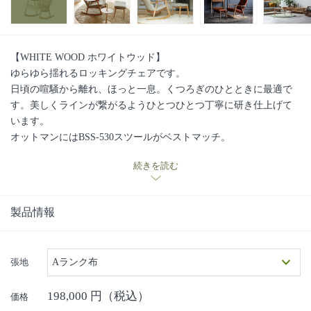
【WHITE WOOD ホワイトウッド】
ゆらゆら揺れるロッキングチェアです。
日頃の喧騒から離れ、ほっと一息。くつろぎのひとときに最適で
す。美しくラインが繋がるようひとつひとつ丁寧に研き仕上げて
います。
オットマンにはBSS-530スツールがベストマッチ。
張り込みタイプなので、布地をお選びの場合長くきれいにお使い
続きを読む
いただけるパールトーン加工(撥水・防汚加工)も併せてお勧めして
います。
■日進木工の手しごと・ものづくりへの想いの動画はこちら■
製品情報
張地
Aランク布
198,000
円（税込）
価格